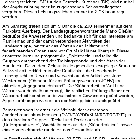
Leistungszeichen „SJ“ für den Deutsch- Kurzhaar (DK) wird nur bei
der Jagdausübung oder im zugelassenen Schwarzwildgatter
vergeben. Dieses Leistungszeichen konnte für 2 DK beantragt
werden.
Am Samstag trafen sich um 9 Uhr die ca. 200 Teilnehmer auf dem
Parkplatz Auerberg. Der Landesgruppenvorsitzende Mario Gießler
begrüßte die Anwesenden und bedankte sich für das Interesse am
Familientag und der damit verbundenen Aktivitäten der
Landesgruppe, bevor er das Wort an den Initiator und
federführenden Organisator vor Ort Maik Härter übergab. Dieser
erläuterte kurz und prägnant die „Spielregeln“ und teilte die
Gruppen entsprechend der Trainingsstände und des Alters der
Hunde ein. Da zu dem Zeitpunkt die gesetzlich festgelegte Brut- und
Setzzeit galt, erklärt er in aller Deutlichkeit die bestehende
Leinenpflicht im Revier und verweist auf den Artikel von Josef
Westermann (Obmann für das Prüfungswesen im JGHV) im
aktuellen „Jagdgebrauchshund“. Die Stöberarbeit im Wald und
Wasser war deshalb untersagt, die restlichen Prüfungsfächer der
Wasserarbeit konnten an bewuchsfreien Gewässern geübt werden,
Apportierübungen wurden an der Schleppleine durchgeführt.
Bemerkenswert ist erneut die Vielzahl der vertretenen
Jagdgebrauchshunderassen (DW/KT/W/DD/KLM/RT/PRT/DJT) in
den einzelnen Gruppen: Teckel und Terrier aus der
„Untergrundszene“, Wachtelhunde aus der „Stöberfraktion“, sowie
einige Vorstehhunde rundeten das Gesamtbild ab.
Im Detail trafen sich 46 Welpen, 33 EPB- und 15 GP-Hunde, welche