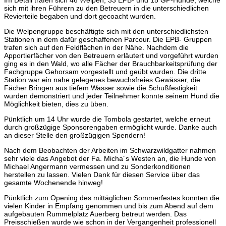
sich mit ihren Führern zu den Betreuern in die unterschiedlichen
Revierteile begaben und dort gecoacht wurden.
Die Welpengruppe beschäftigte sich mit den unterschiedlichsten
Stationen in dem dafür geschaffenen Parcour. Die EPB- Gruppen
trafen sich auf den Feldflächen in der Nähe. Nachdem die
Apportierfächer von den Betreuern erläutert und vorgeführt wurden
ging es in den Wald, wo alle Fächer der Brauchbarkeitsprüfung der
Fachgruppe Gehorsam vorgestellt und geübt wurden. Die dritte
Station war ein nahe gelegenes bewuchsfreies Gewässer, die
Fächer Bringen aus tiefem Wasser sowie die Schußfestigkeit
wurden demonstriert und jeder Teilnehmer konnte seinem Hund die
Möglichkeit bieten, dies zu üben.
Pünktlich um 14 Uhr wurde die Tombola gestartet, welche erneut
durch großzügige Sponsorengaben ermöglicht wurde. Danke auch
an dieser Stelle den großzügigen Spendern!
Nach dem Beobachten der Arbeiten im Schwarzwildgatter nahmen
sehr viele das Angebot der Fa. Micha´s Westen an, die Hunde von
Michael Angermann vermessen und zu Sonderkonditionen
herstellen zu lassen. Vielen Dank für diesen Service über das
gesamte Wochenende hinweg!
Pünktlich zum Opening des mittäglichen Sommerfestes konnten die
vielen Kinder in Empfang genommen und bis zum Abend auf dem
aufgebauten Rummelplatz Auerberg betreut werden. Das
Preisschießen wurde wie schon in der Vergangenheit professionell