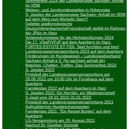
Sommerfest 2024 der Landesgruppe Sachsen- Anhalt
im VDW
Welpen- und Junghundespieltag in Hohenziatz
S- Jagden der Landesgruppe Sachsen- Anhalt im VDW
auf dem Weg zum Michelin Stern?
Gelebte jagdkynologische
DeutschAmerikanischeFreundschaft gipfelt im Rahmen
der JPén im Harz
Vorbereitungstage für die Herbstprüfungen 2024
Die 17. VSwP/VFsP auf dem Auerberg im Harz:
FORTES ESTOTE ET FIDI- Seid furchtlos und treu!
Landesgruppenversammlung 2023 auf dem Auerberg
Förderungen im Hundewesen – Landesjagdverband
Sachsen-Anhalt e.V. (ljv-sachsen-anhalt.de)
Matchen. Chatten. Treffen. Das Sommerfest 2023
S- Jagden 2023
Protokoll der Landesgruppenversammlung am
28.08.2022 um 10:00 Uhr im Forsthaus auf dem
Auerberg
Familientag 2022 auf dem Auerberg im Harz
S- Jagden 2022: Ein Horrido- ein Waidmannsheil!
S-Jagd vom 26.01.2022-31.01.2022
Protokoll der Landesgruppenversammlung 2021
Aufmaßtermin Hundeschutzwesten
Familientag 2021: “Ein Kessel Buntes” auf dem
Auerberg
LG-Versammlung am 29. August 2021
Nachruf Dr. Günther Schmidt