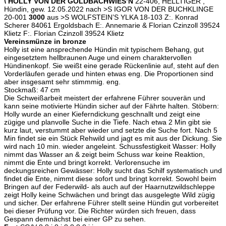
\ HOLLY VON DER GOLDBACHWIES’N
22-406, HELLTIGER ,
Hündin, gew. 12.05.2022 nach >S IGOR VON DER BUCHKLINGE
20-001
3000
aus >S WOLFSTEIN’S YLKA 18-103 Z:. Konrad
Scherer 84061 Ergoldsbach E:. Annemarie & Florian Czinzoll 39524
Klietz F:. Florian Czinzoll 39524 Klietz
Vereinsmünze in bronze
Holly ist eine ansprechende Hündin mit typischem Behang, gut
eingesetztem hellbraunen Auge und einem charaktervollen
Hündinenkopf. Sie weißt eine gerade Rückenlinie auf, steht auf den
Vorderläufen gerade und hinten etwas eng. Die Proportionen sind
aber insgesamt sehr stimmmig. eng.
Stockmaß: 47 cm
Die Schweißarbeit meistert der erfahrene Führer souverän und
kann seine motivierte Hündin sicher auf der Fährte halten. Stöbern:
Holly wurde an einer Kieferndickung geschnallt und zeigt eine
zügige und planvolle Suche in die Tiefe. Nach etwa 2 Min gibt sie
kurz laut, verstummt aber wieder und setzte die Suche fort. Nach 5
Min findet sie ein Stück Rehwild und jagt es mit aus der Dickung. Sie
wird nach 10 min. wieder angeleint. Schussfestigkeit Wasser: Holly
nimmt das Wasser an & zeigt beim Schuss war keine Reaktion,
nimmt die Ente und bringt korrekt. Verlorensuche im
deckungsreichen Gewässer: Holly sucht das Schilf systematisch und
findet die Ente, nimmt diese sofort und bringt korrekt. Sowohl beim
Bringen auf der Federwild- als auch auf der Haarnutzwildschleppe
zeigt Holly keine Schwächen und bringt das ausgelegte Wild zügig
und sicher. Der erfahrene Führer stellt seine Hündin gut vorbereitet
bei dieser Prüfung vor. Die Richter würden sich freuen, dass
Gespann demnächst bei einer GP zu sehen.