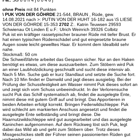
ohne Preis
mit 84 Punkten
\ PUK VON DER GÖHRDE
21-544, BRAUN , Rüde, gew.
14.08.2021 nach >: PUTIN VON DER HUHT 16-182 aus \S LIESE
VON DER GÖHRDE 15-353
2702
Z:. Katrin Teuwsen 29593
Schwienau Ot Linden E u.F.: Ulrich Weinrich 39326 Colbitz
Puk ist ein kräftiger rassetypischer brauner Rüde mit tiefer Brust. Er
hat einen typischen Rüdenschädel und gut eingesetzte braune
Augen sowie leicht gewelltes Haar. Er kommt dem Idealbild sehr
nahe.
Stockmaß: 50 cm
Die Schweißfährte arbeitet das Gespann sicher. Nur an den Haken
benötigt es etwas, um diese auszuarbeiten. Zum Stöbern wird Puk
an einer Laubholzdickung geschnallt und sucht diese intensiv ab.
Nach 5 Min. Suche gab er kurz Standlaut und setzte die Suche fort.
Nach 10 Min findet er Damwild und jagt dieses ausgiebig. Bei der
Prüfung der Schussfestigkeit am Wasser nimmt Puk dieses sofort an
und zeigt sich vom Schuss unbeeindruckt. In der Verlorensuche
sucht Puk das Schilf systematisch ab, findet die ausgelegte Ente,
nimmt diese mit gutem Griff auf und bringt. Das Apportieren in
beiden Arbeiten erfolgt korrekt. Bringen Federwildschleppe: Puk
wird schlecht am markierten Anschuss angesetzt und findet die
ausgelegte Ente selbständig und bringt diese. Die
Haarnutzwildschleppe wird gut ausgearbeitet und das ausgelegte
Kaninchen aufgenommen. Auf dem Rückweg löst sich Puk, legt
dabei das Wild ab und geht zum Stöbern über. Trotz dieses
Missgeschickes stellt der Führer seinen passionierten Rüden gut
vorbereitet vor.