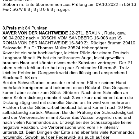
Stöbern m. Ente übernommen aus Prüfung am 09.10.2022 in LG 13
Fw.:
SG/V 8 8 j 8 j 8 0 6 8 j n.gepr.
3.Preis
mit 84 Punkten
XAVER VON DER NACHTWEIDE
22-271, BRAUN , Rüde, gew.
06.04.2022 nach > JOSCHI VOM SANDBERG 16-003 aus \S
RONJA VON DER NACHTWEIDE 16-349 Z:. Rüdiger Brumm 29410
Salzwedel E u.F.: Thomas Müller 39524 Hohengöhren
Xaver ist ein sehr hochläufiger, leichter Rüde der einem Deutsch
Langhaar ähnelt. Er hat ein hellbraunes Auge, leicht gewelltes
braunes Haar und könnte etwas mehr Substanz vertragen. Der P1
oben rechts fehlt und er hat ein paar Zentimeter Übermaß. Trotz
leichter Fehler im Gangwerk wirkt dies flüssig und ansprechend.
Stockmaß: 58 cm
Bei der Schweißarbeit muss der erfahrene Führer seinen Hund
mehrfach korrigieren und bekommt einen Rückruf. Das Gespann
kommt aber sicher zum Stück. Stöbern: Nach dem Schnallen an
einer Kieferndickung orientiert sich Xaver kurz und nimmt dann die
Dickung zügig und mit schneller Suche an. Er wird von mehreren
Richtern bei der Stöberarbeit beobachtet und kommt nach 10 Min
selbstständig zurück. Wasser: Bei der Prüfung der Schussfestigkeit
und der Verlorensche nimmt Xaver das Wasser zögerlich und erst
nach vielen Kommandos an. Er zeigt bei der Schussabgabe keine
negative Reaktion. Die Verlorensuche wird vom HF intensiv
unterstützt. Beim Bringen der Ente sind ebenfalls viele Kommandos
notwendig. Sowohl auf der Federwild- als auch auf der