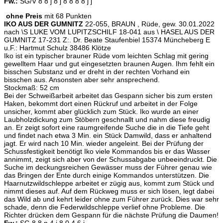
Fw.:
SG/V 8 8 j 8 j 8 8 8 8 j j
ohne Preis
mit 68 Punkten
IKO AUS DER GUMNITZ
22-055, BRAUN , Rüde, gew. 30.01.2022
nach \S LUKE VOM LUPITZSCHILF 18-041 aus \ HASEL AUS DER
GUMNITZ 17-231 Z:. Dr. Beate Staufenbiel 15374 Müncheberg E
u.F.: Hartmut Schulz 38486 Klötze
Iko ist ein typischer brauner Rüde vom leichten Schlag mit gering
gewelltem Haar und gut eingesetzten braunen Augen. Ihm fehlt ein
bisschen Substanz und er dreht in der rechten Vorhand ein
bisschen aus. Ansonsten aber sehr ansprechend.
Stockmaß: 52 cm
Bei der Schweißarbeit arbeitet das Gespann sicher bis zum ersten
Haken, bekommt dort einen Rückruf und arbeitet in der Folge
unsicher, kommt aber glücklich zum Stück. Iko wurde an einer
Laubholzdickung zum Stöbern geschnallt und nahm diese freudig
an. Er zeigt sofort eine raumgreifende Suche die in die Tiefe geht
und findet nach etwa 3 Min. ein Stück Damwild, dass er anhaltend
jagt. Er wird nach 10 Min. wieder angeleint. Bei der Prüfung der
Schussfestigkeit benötigt Iko viele Kommandos bis er das Wasser
annimmt, zeigt sich aber von der Schussabgabe unbeeindruckt. Die
Suche im deckungsreichen Gewässer muss der Führer genau wie
das Bringen der Ente durch einige Kommandos unterstützen. Die
Haarnutzwildschleppe arbeitet er zügig aus, kommt zum Stück und
nimmt dieses auf. Auf dem Rückweg muss er sich lösen, legt dabei
das Wild ab und kehrt leider ohne zum Führer zurück. Dies war sehr
schade, denn die Federwildschleppe verlief ohne Probleme. Die
Richter drücken dem Gespann für die nächste Prüfung die Daumen!
Fw.:
SG 8 8 n 4 j 8 0 4 6 j