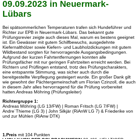
09.09.2023 in Neuermark-
Lübars
Bei spätsommerlichen Temperaturen trafen sich Hundeführer und
Richter zur EPB in Neuermark-Lübars. Das bekannt gute
Prüfungsrevier zeigte auch dieses Mal, warum es bestens geeignet
ist. Ein Gewässer mit gutem Schilfbewuchs, ausgedehnte
Kiefernalthölzer sowie Kiefern- und Laubholzdickungen mit gutem
Wildbestand sorgten für hervorragende Ausgangsbedingungen.
Aufgrund der kurzen Fahrtentfernungen konnten alle
Prüfungsfächer mit nur geringen Fahrtzeiten erreicht werden. Bei
Richtern und Prüflingen entstand, trotz des Prüfungscharakters,
eine entspannte Stimmung, was sicher auch durch die
bereitgestellte Verpflegung gesteigert wurde. Ein großer Dank gilt
wie gewohnt der Pächtergemeinschaft um Florian Czinzoll, die auch
in diesem Jahr alles hervorragend für die Prüfung vorbereitet
hatten.Andreas Möhring (Prüfungsleiter)
Richtergruppe 1:
Andreas Möhring (LG 13/FW) | Roman Fritsch (LG 7/FW) |
Andre`Thieme (LG 3) | John Silkjär (RiAnW LG 7) & Friederike von
und zur Mühlen (RiAnw DTK)
1.Preis
mit 104 Punkten