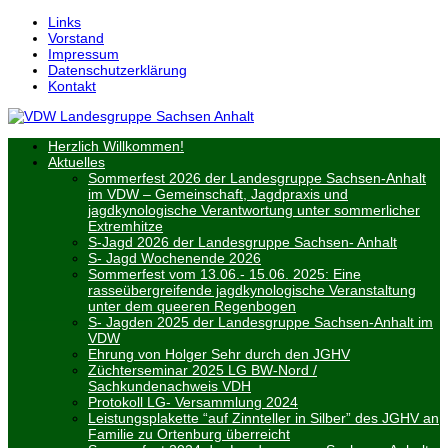
↓
Links
Skip
Vorstand
to
Impressum
Main
Datenschutzerklärung
Content
Kontakt
Herzlich Willkommen!
Aktuelles
Sommerfest 2026 der Landesgruppe Sachsen-Anhalt
im VDW – Gemeinschaft, Jagdpraxis und
jagdkynologische Verantwortung unter sommerlicher
Extremhitze
S-Jagd 2026 der Landesgruppe Sachsen- Anhalt
S- Jagd Wochenende 2026
Sommerfest vom 13.06.- 15.06. 2025: Eine
rasseübergreifende jagdkynologische Veranstaltung
unter dem queeren Regenbogen
S- Jagden 2025 der Landesgruppe Sachsen-Anhalt im
VDW
Ehrung von Holger Sehr durch den JGHV
Züchterseminar 2025 LG BW-Nord /
Sachkundenachweis VDH
Protokoll LG- Versammlung 2024
Leistungsplakette “auf Zinnteller in Silber” des JGHV an
Familie zu Ortenburg überreicht