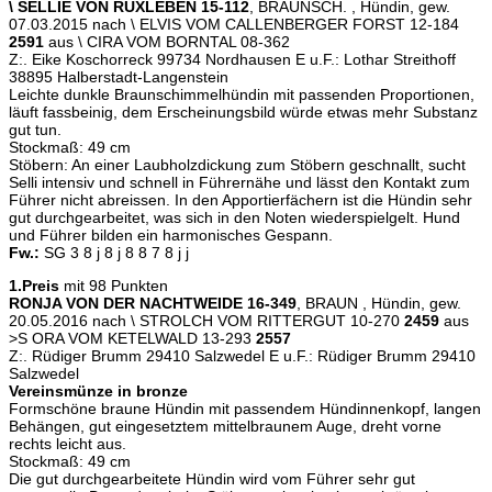
\ SELLIE VON RÜXLEBEN 15-112
, BRAUNSCH. , Hündin, gew.
07.03.2015 nach \ ELVIS VOM CALLENBERGER FORST 12-184
2591
aus \ CIRA VOM BORNTAL 08-362
Z:. Eike Koschorreck 99734 Nordhausen E u.F.: Lothar Streithoff
38895 Halberstadt-Langenstein
Leichte dunkle Braunschimmelhündin mit passenden Proportionen,
läuft fassbeinig, dem Erscheinungsbild würde etwas mehr Substanz
gut tun.
Stockmaß: 49 cm
Stöbern: An einer Laubholzdickung zum Stöbern geschnallt, sucht
Selli intensiv und schnell in Führernähe und lässt den Kontakt zum
Führer nicht abreissen. In den Apportierfächern ist die Hündin sehr
gut durchgearbeitet, was sich in den Noten wiederspielgelt. Hund
und Führer bilden ein harmonisches Gespann.
Fw.:
SG 3 8 j 8 j 8 8 7 8 j j
1.Preis
mit 98 Punkten
RONJA VON DER NACHTWEIDE 16-349
, BRAUN , Hündin, gew.
20.05.2016 nach \ STROLCH VOM RITTERGUT 10-270
2459
aus
>S ORA VOM KETELWALD 13-293
2557
Z:. Rüdiger Brumm 29410 Salzwedel E u.F.: Rüdiger Brumm 29410
Salzwedel
Vereinsmünze in bronze
Formschöne braune Hündin mit passendem Hündinnenkopf, langen
Behängen, gut eingesetztem mittelbraunem Auge, dreht vorne
rechts leicht aus.
Stockmaß: 49 cm
Die gut durchgearbeitete Hündin wird vom Führer sehr gut