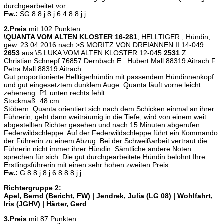
durchgearbeitet vor.
Fw.:
SG 8 8 j 8 j 6 4 8 8 j j
2.Preis
mit 102 Punkten
\QUANTA VOM ALTEN KLOSTER 16-281
, HELLTIGER , Hündin,
gew. 23.04.2016 nach >S MORITZ VON DREIANNEN II 14-049
2653
aus \S LUKA VOM ALTEN KLOSTER 12-045
2531
Z:.
Christian Schnepf 76857 Dernbach E:. Hubert Mall 88319 Aitrach F:.
Petra Mall 88319 Aitrach
Gut proportionierte Helltigerhündin mit passendem Hündinnenkopf
und gut eingesetztem dunklem Auge. Quanta läuft vorne leicht
zeheneng. P1 unten rechts fehlt.
Stockmaß: 48 cm
Stöbern: Quanta orientiert sich nach dem Schicken einmal an ihrer
Führerin, geht dann weiträumig in die Tiefe, wird von einem weit
abgestellten Richter gesehen und nach 15 Minuten abgerufen.
Federwildschleppe: Auf der Federwildschleppe führt ein Kommando
der Führerin zu einem Abzug. Bei der Schweißarbeit vertraut die
Führerin nicht immer ihrer Hündin. Sämtliche andere Noten
sprechen für sich. Die gut durchgearbeitete Hündin belohnt Ihre
Erstlingsführerin mit einen sehr hohen zweiten Preis.
Fw.:
G 8 8 j 8 j 6 8 8 8 j j
Richtergruppe 2:
Apel, Bernd (Bericht, FW) | Jendrek, Julia (LG 08) | Wohlfahrt,
Iris (JGHV) | Härter, Gerd
3.Preis
mit 87 Punkten