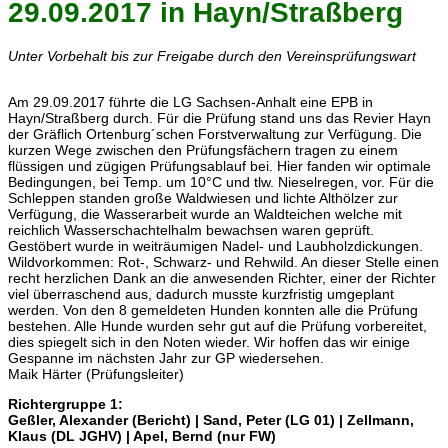
29.09.2017 in Hayn/Straßberg
Unter Vorbehalt bis zur Freigabe durch den Vereinsprüfungswart
Am 29.09.2017 führte die LG Sachsen-Anhalt eine EPB in
Hayn/Straßberg durch. Für die Prüfung stand uns das Revier Hayn
der Gräflich Ortenburg´schen Forstverwaltung zur Verfügung. Die
kurzen Wege zwischen den Prüfungsfächern tragen zu einem
flüssigen und zügigen Prüfungsablauf bei. Hier fanden wir optimale
Bedingungen, bei Temp. um 10°C und tlw. Nieselregen, vor. Für die
Schleppen standen große Waldwiesen und lichte Althölzer zur
Verfügung, die Wasserarbeit wurde an Waldteichen welche mit
reichlich Wasserschachtelhalm bewachsen waren geprüft.
Gestöbert wurde in weiträumigen Nadel- und Laubholzdickungen.
Wildvorkommen: Rot-, Schwarz- und Rehwild. An dieser Stelle einen
recht herzlichen Dank an die anwesenden Richter, einer der Richter
viel überraschend aus, dadurch musste kurzfristig umgeplant
werden. Von den 8 gemeldeten Hunden konnten alle die Prüfung
bestehen. Alle Hunde wurden sehr gut auf die Prüfung vorbereitet,
dies spiegelt sich in den Noten wieder. Wir hoffen das wir einige
Gespanne im nächsten Jahr zur GP wiedersehen.
Maik Härter (Prüfungsleiter)
Richtergruppe 1:
Geßler, Alexander (Bericht) | Sand, Peter (LG 01) | Zellmann,
Klaus (DL JGHV) | Apel, Bernd (nur FW)