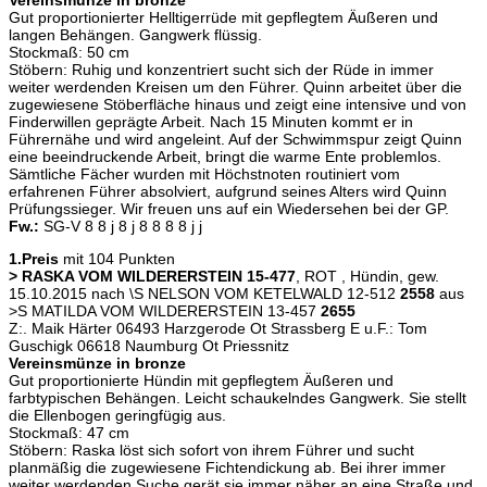
Gut proportionierter Helltigerrüde mit gepflegtem Äußeren und
langen Behängen. Gangwerk flüssig.
Stockmaß: 50 cm
Stöbern: Ruhig und konzentriert sucht sich der Rüde in immer
weiter werdenden Kreisen um den Führer. Quinn arbeitet über die
zugewiesene Stöberfläche hinaus und zeigt eine intensive und von
Finderwillen geprägte Arbeit. Nach 15 Minuten kommt er in
Führernähe und wird angeleint. Auf der Schwimmspur zeigt Quinn
eine beeindruckende Arbeit, bringt die warme Ente problemlos.
Sämtliche Fächer wurden mit Höchstnoten routiniert vom
erfahrenen Führer absolviert, aufgrund seines Alters wird Quinn
Prüfungssieger. Wir freuen uns auf ein Wiedersehen bei der GP.
Fw.:
SG-V 8 8 j 8 j 8 8 8 8 j j
1.Preis
mit 104 Punkten
> RASKA VOM WILDERERSTEIN 15-477
, ROT , Hündin, gew.
15.10.2015 nach \S NELSON VOM KETELWALD 12-512
2558
aus
>S MATILDA VOM WILDERERSTEIN 13-457
2655
Z:. Maik Härter 06493 Harzgerode Ot Strassberg E u.F.: Tom
Guschigk 06618 Naumburg Ot Priessnitz
Vereinsmünze in bronze
Gut proportionierte Hündin mit gepflegtem Äußeren und
farbtypischen Behängen. Leicht schaukelndes Gangwerk. Sie stellt
die Ellenbogen geringfügig aus.
Stockmaß: 47 cm
Stöbern: Raska löst sich sofort von ihrem Führer und sucht
planmäßig die zugewiesene Fichtendickung ab. Bei ihrer immer
weiter werdenden Suche gerät sie immer näher an eine Straße und