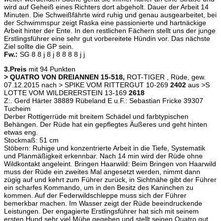
wird auf Geheiß eines Richters dort abgeholt. Dauer der Arbeit 14
Minuten. Die Schweißfährte wird ruhig und genau ausgearbeitet, bei
der Schwimmspur zeigt Raska eine passionierte und hartnäckige
Arbeit hinter der Ente. In den restlichen Fächern stellt uns der junge
Erstlingsführer eine sehr gut vorbereitete Hündin vor. Das nächste
Ziel sollte die GP sein.
Fw.:
SG 8 8 j 8 j 8 8 8 8 j j
3.Preis
mit 94 Punkten
> QUATRO VON DREIANNEN 15-518,
ROT-TIGER , Rüde, gew.
07.12.2015 nach > SPIKE VOM RITTERGUT 10-269
2402
aus >S
LOTTE VOM WILDERERSTEIN 13-169
2618
Z:. Gerd Härter 38889 Rübeland E u.F.: Sebastian Fricke 39307
Tucheim
Derber Rottigerrüde mit breitem Schädel und farbtypischen
Behängen. Der Rüde hat ein gepflegtes Äußeres und geht hinten
etwas eng.
Stockmaß: 51 cm
Stöbern: Ruhige und konzentrierte Arbeit in die Tiefe, Systematik
und Planmäßigkeit erkennbar. Nach 14 min wird der Rüde ohne
Wildkontakt angeleint. Bringen Haarwild: Beim Bringen von Haarwild
muss der Rüde ein zweites Mal angesetzt werden, nimmt dann
zügig auf und kehrt zum Führer zurück, in Sichtnähe gibt der Führer
ein scharfes Kommando, um in den Besitz des Kaninchen zu
kommen. Auf der Federwildschleppe muss sich der Führer
bemerkbar machen. Im Wasser zeigt der Rüde beeindruckende
Leistungen. Der engagierte Erstlingsführer hat sich mit seinem
ersten Hund sehr viel Mühe gegeben und stellt seinen Quatro gut