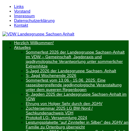
↓
Links
Skip
Vorstand
to
Impressum
Main
Datenschutzerklärung
Content
Kontakt
Herzlich Willkommen!
Aktuelles
Sommerfest 2026 der Landesgruppe Sachsen-Anhalt
im VDW – Gemeinschaft, Jagdpraxis und
jagdkynologische Verantwortung unter sommerlicher
Extremhitze
S-Jagd 2026 der Landesgruppe Sachsen- Anhalt
S- Jagd Wochenende 2026
Sommerfest vom 13.06.- 15.06. 2025: Eine
rasseübergreifende jagdkynologische Veranstaltung
unter dem queeren Regenbogen
S- Jagden 2025 der Landesgruppe Sachsen-Anhalt im
VDW
Ehrung von Holger Sehr durch den JGHV
Züchterseminar 2025 LG BW-Nord /
Sachkundenachweis VDH
Protokoll LG- Versammlung 2024
Leistungsplakette “auf Zinnteller in Silber” des JGHV an
Familie zu Ortenburg überreicht