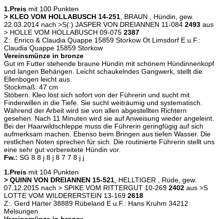
1.Preis
mit 100 Punkten
> KLEO VOM HOLLABUSCH 14-251
, BRAUN , Hündin, gew.
22.03.2014 nach >S(:) JASPER VON DREIANNEN 11-084
2493
aus
> HOLLE VOM HOLLABUSCH 09-075
2387
Z:. Enrico & Claudia Quappe 15859 Storkow Ot Limsdorf E u.F.:
Claudia Quappe 15859 Storkow
Vereinsmünze in bronze
Gut im Futter stehende braune Hündin mit schönem Hündinnenkopf
und langen Behängen. Leicht schaukelndes Gangwerk, stellt die
Ellenbogen leicht aus.
Stockmaß: 47 cm
Stöbern: Kleo löst sich sofort von der Führerin und sucht mit
Finderwillen in die Tiefe. Sie sucht weiträumig und systematisch.
Während der Arbeit wird sie von allen abgestellten Richtern
gesehen. Nach 11 Minuten wird sie auf Anweisung wieder angeleint.
Bei der Haarwildschleppe muss die Führerin geringfügig auf sich
aufmerksam machen. Ebenso beim Bringen aus tiefen Wasser. Die
restlichen Noten sprechen für sich. Die routinierte Führerin stellt uns
eine sehr gut vorbereitete Hündin vor.
Fw.:
SG 8 8 j 8 j 8 7 7 8 j j
1.Preis
mit 104 Punkten
> QUINN VON DREIANNEN 15-521
, HELLTIGER , Rüde, gew.
07.12.2015 nach > SPIKE VOM RITTERGUT 10-269
2402
aus >S
LOTTE VOM WILDERERSTEIN 13-169
2618
Z:. Gerd Härter 38889 Rübeland E u.F.: Hans Kruhm 34212
Melsungen
Vereinsmünze in bronze