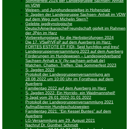
Sommerfest 2024 der Landesgruppe Sachsen- Anhalt
im VDW
Welpen- und Junghundespieltag in Hohenziatz
S- Jagden der Landesgruppe Sachsen- Anhalt im VDW
auf dem Weg zum Michelin Stern?
Gelebte jagdkynologische
DeutschAmerikanischeFreundschaft gipfelt im Rahmen
der JPén im Harz
Vorbereitungstage für die Herbstprüfungen 2024
Die 17. VSwP/VFsP auf dem Auerberg im Harz:
FORTES ESTOTE ET FIDI- Seid furchtlos und treu!
Landesgruppenversammlung 2023 auf dem Auerberg
Förderungen im Hundewesen – Landesjagdverband
Sachsen-Anhalt e.V. (ljv-sachsen-anhalt.de)
Matchen. Chatten. Treffen. Das Sommerfest 2023
S- Jagden 2023
Protokoll der Landesgruppenversammlung am
28.08.2022 um 10:00 Uhr im Forsthaus auf dem
Auerberg
Familientag 2022 auf dem Auerberg im Harz
S- Jagden 2022: Ein Horrido- ein Waidmannsheil!
S-Jagd vom 26.01.2022-31.01.2022
Protokoll der Landesgruppenversammlung 2021
Aufmaßtermin Hundeschutzwesten
Familientag 2021: “Ein Kessel Buntes” auf dem
Auerberg
LG-Versammlung am 29. August 2021
Nachruf Dr. Günther Schmidt