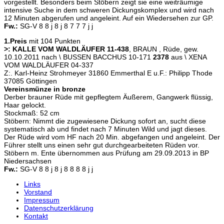
vorgestellt. Besonders beim Stöbern zeigt sie eine weiträumige
intensive Suche in dem schweren Dickungskomplex und wird nach
12 Minuten abgerufen und angeleint. Auf ein Wiedersehen zur GP.
Fw.:
SG-V 8 8 j 8 j 8 7 7 7 j j
1.Preis
mit 104 Punkten
>: KALLE VOM WALDLÄUFER 11-438
, BRAUN , Rüde, gew.
10.10.2011 nach \ BUSSEN BACCHUS 10-171
2378
aus \ XENA
VOM WALDLÄUFER 04-337
Z:. Karl-Heinz Strohmeyer 31860 Emmerthal E u.F.: Philipp Thode
37085 Göttingen
Vereinsmünze in bronze
Derber brauner Rüde mit gepflegtem Äußerem, Gangwerk flüssig,
Haar gelockt.
Stockmaß: 52 cm
Stöbern: Nimmt die zugewiesene Dickung sofort an, sucht diese
systematisch ab und findet nach 7 Minuten Wild und jagt dieses.
Der Rüde wird vom HF nach 20 Min. abgefangen und angeleint. Der
Führer stellt uns einen sehr gut durchgearbeiteten Rüden vor.
Stöbern m. Ente übernommen aus Prüfung am 29.09.2013 in BP
Niedersachsen
Fw.:
SG-V 8 8 j 8 j 8 8 8 8 j j
Links
Vorstand
Impressum
Datenschutzerklärung
Kontakt